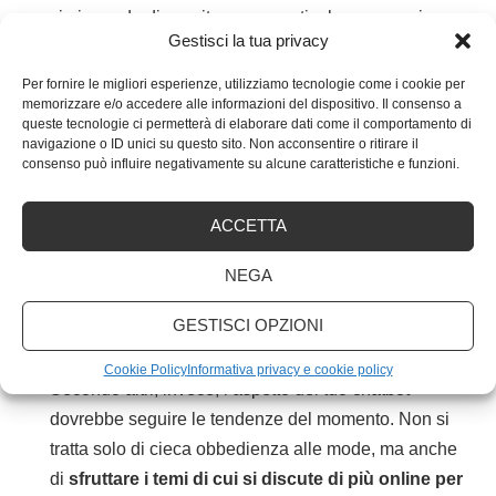
sia in grado di suscitare una particolare sensazione
Gestisci la tua privacy
agli esseri umani. Per esempio, il blu ispira
autorevolezza e competenza, il verde spensieratezza,
Per fornire le migliori esperienze, utilizziamo tecnologie come i cookie per
memorizzare e/o accedere alle informazioni del dispositivo. Il consenso a
il giallo energia.
Cosa vuoi che provi l’utente
queste tecnologie ci permetterà di elaborare dati come il comportamento di
quando chiacchiera con il chatbot?
navigazione o ID unici su questo sito. Non acconsentire o ritirare il
consenso può influire negativamente su alcune caratteristiche e funzioni.
Per i dettami del visual marketing, dovresti
incorporare nell’aspetto grafico del tuo chatbot i colori
ACCETTA
dominanti del tuo brand. Anche qui entra in gioco la
psicologia umana, che tende a
riconoscere le
NEGA
caratteristiche di un’immagine
e ad
associarle alle
sensazioni positive che prova, per esempio,
GESTISCI OPZIONI
quando usufruisce dei tuoi prodotti
.
Cookie Policy
Informativa privacy e cookie policy
Secondo altri, invece, l’aspetto del tuo chatbot
dovrebbe seguire le tendenze del momento. Non si
tratta solo di cieca obbedienza alle mode, ma anche
di
sfruttare i temi di cui si discute di più online per