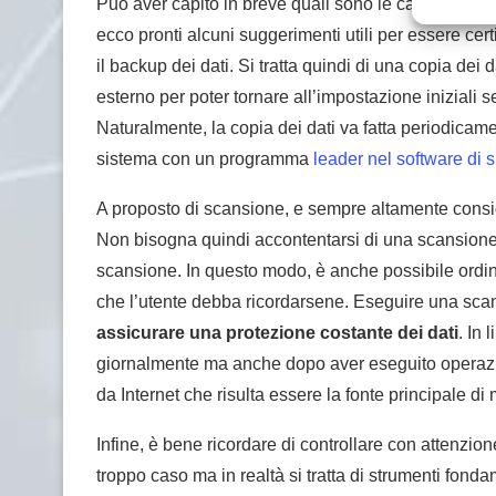
Può aver capito in breve quali sono le caratteristich
ecco pronti alcuni suggerimenti utili per essere cer
il backup dei dati. Si tratta quindi di una copia de
esterno per poter tornare all’impostazione iniziali
Naturalmente, la copia dei dati va fatta periodicam
sistema con un programma
leader nel software di 
A proposto di scansione, e sempre altamente consigl
Non bisogna quindi accontentarsi di una scansione 
scansione. In questo modo, è anche possibile ordin
che l’utente debba ricordarsene. Eseguire una sca
assicurare una protezione costante
dei dati
. In 
giornalmente ma anche dopo aver eseguito operazio
da Internet che risulta essere la fonte principale di
Infine, è bene ricordare di controllare con attenzio
troppo caso ma in realtà si tratta di strumenti fonda