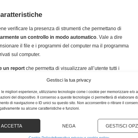
aratteristiche
ene verificare la presenza di strumenti che permettano di
larmente un controllo in modo automatico
. Vale a dire
ansionare il file e i programmi del computer ma il programma
ivati sul computer.
e un report
che permetta di visualizzare all’utente tutti i
parare i danni provocati dai malware. Inoltre, è fondamentale
Gestisci la tua privacy
ente
. Purtroppo, malware e virus del computer sono in
e le migliori esperienze, utilizziamo tecnologie come i cookie per memorizzare e/o
è quindi in grado di riconoscerli. La protezione proattiva
mazioni del dispositivo. Il consenso a queste tecnologie ci permetterà di elaborare d
ono infettare il laptop tenendo anche presente
le ultime
nto di navigazione o ID unici su questo sito. Non acconsentire o ritirare il conse
egativamente su alcune caratteristiche e funzioni.
menti utili
ACCETTA
NEGA
GESTISCI OPZ