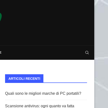
E
ARTICOLI RECENTI
Quali sono le migliori marche di PC portatili?
Scansione antivirus: ogni quanto va fatta