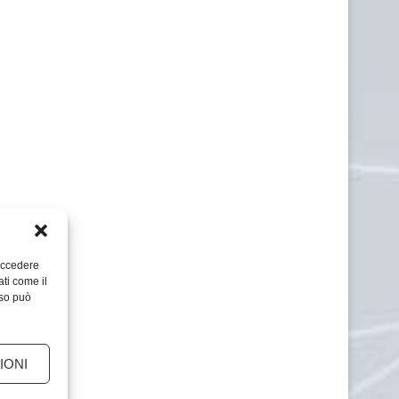
 accedere
ati come il
nso può
IONI