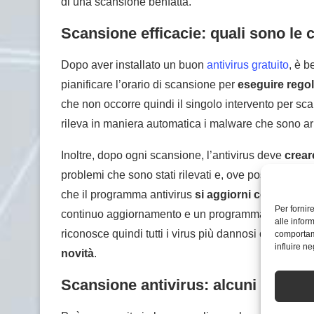
di una scansione benfatta.
Scansione efficacie: quali sono le c
Dopo aver installato un buon
antivirus gratuito
, è b
pianificare l’orario di scansione per
eseguire rego
che non occorre quindi il singolo intervento per sc
rileva in maniera automatica i malware che sono arr
Inoltre, dopo ogni scansione, l’antivirus deve
crear
problemi che sono stati rilevati e, ove possibile, ri
che il programma antivirus
si aggiorni costantem
Per fornir
continuo aggiornamento e un programma vecchio non 
alle infor
riconosce quindi tutti i virus più dannosi che poss
comportame
influire n
novità
.
Scansione antivirus: alcuni suggeri