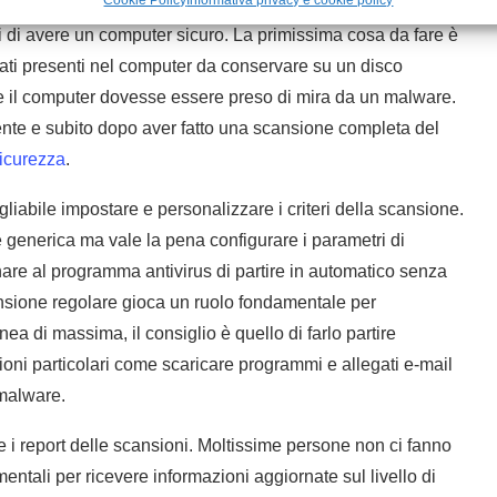
Cookie Policy
Informativa privacy e cookie policy
e principali per dire che una scansione è stata efficace,
ti di avere un computer sicuro. La primissima cosa da fare è
i dati presenti nel computer da conservare su un disco
 se il computer dovesse essere preso di mira da un malware.
ente e subito dopo aver fatto una scansione completa del
sicurezza
.
iabile impostare e personalizzare i criteri della scansione.
generica ma vale la pena configurare i parametri di
are al programma antivirus di partire in automatico senza
nsione regolare gioca un ruolo fondamentale per
linea di massima, il consiglio è quello di farlo partire
ni particolari come scaricare programmi e allegati e-mail
 malware.
ne i report delle scansioni. Moltissime persone non ci fanno
mentali per ricevere informazioni aggiornate sul livello di