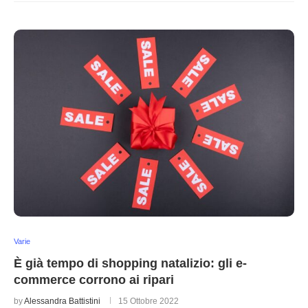
Varie
È già tempo di shopping natalizio: gli e-
commerce corrono ai ripari
by
Alessandra Battistini
15 Ottobre 2022