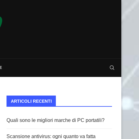
E
ARTICOLI RECENTI
Quali sono le migliori marche di PC portatili?
Scansione antivirus: ogni quanto va fatta