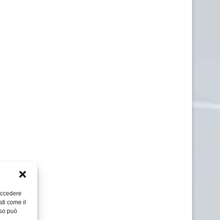
 accedere
ati come il
nso può