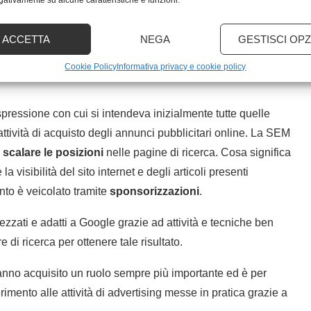
egativamente su alcune caratteristiche e funzioni.
ttutto per ottenere risultati per cui grazie alla SEO ci si
ACCETTA
NEGA
GESTISCI OPZ
.
Cookie Policy
Informativa privacy e cookie policy
spressione con cui si intendeva inizialmente tutte quelle
 attività di acquisto degli annunci pubblicitari online. La SEM
r
scalare le posizioni
nelle pagine di ricerca. Cosa significa
 visibilità del sito internet e degli articoli presenti
ento è veicolato tramite
sponsorizzazioni
.
zati e adatti a Google grazie ad attività e tecniche ben
di ricerca per ottenere tale risultato.
hanno acquisito un ruolo sempre più importante ed è per
imento alle attività di advertising messe in pratica grazie a