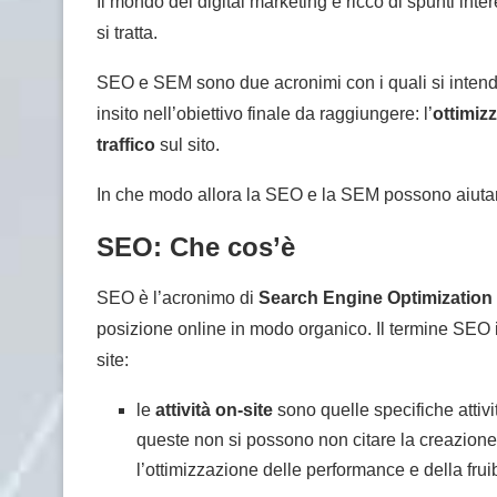
Il mondo del digital marketing è ricco di spunti in
si tratta.
SEO e SEM sono due acronimi con i quali si intendo
insito nell’obiettivo finale da raggiungere: l’
ottimiz
traffico
sul sito.
In che modo allora la SEO e la SEM possono aiuta
SEO: Che cos’è
SEO è l’acronimo di
Search Engine Optimization
posizione online in modo organico. Il termine SEO in
site:
le
attività on-site
sono quelle specifiche attivi
queste non si possono non citare la creazione d
l’ottimizzazione delle performance e della fruibi