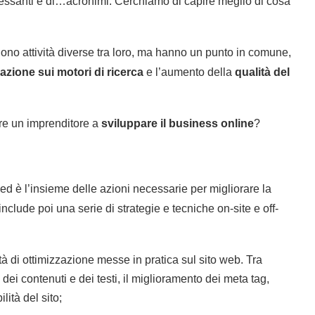
teressanti e di…acronimi. Cerchiamo di capire meglio di cosa
no attività diverse tra loro, ma hanno un punto in comune,
zazione sui motori di ricerca
e l’aumento della
qualità del
re un imprenditore a
sviluppare il business online
?
ed è l’insieme delle azioni necessarie per migliorare la
clude poi una serie di strategie e tecniche on-site e off-
tà di ottimizzazione messe in pratica sul sito web. Tra
ei contenuti e dei testi, il miglioramento dei meta tag,
lità del sito;