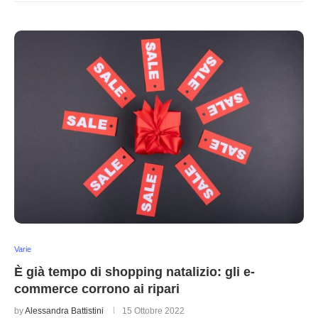
Varie
È già tempo di shopping natalizio: gli e-
commerce corrono ai ripari
by
Alessandra Battistini
15 Ottobre 2022