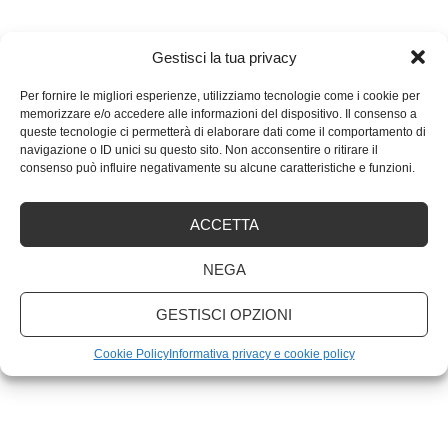
Gestisci la tua privacy
ARTICOLI RECENTI
Per fornire le migliori esperienze, utilizziamo tecnologie come i cookie per
memorizzare e/o accedere alle informazioni del dispositivo. Il consenso a
queste tecnologie ci permetterà di elaborare dati come il comportamento di
Quali sono le migliori marche di PC portatili?
navigazione o ID unici su questo sito. Non acconsentire o ritirare il
consenso può influire negativamente su alcune caratteristiche e funzioni.
Scansione antivirus: ogni quanto va fatta
ACCETTA
Non accontentarti! Come ottenere di più dall’email
NEGA
marketing
GESTISCI OPZIONI
Cookie Policy
Informativa privacy e cookie policy