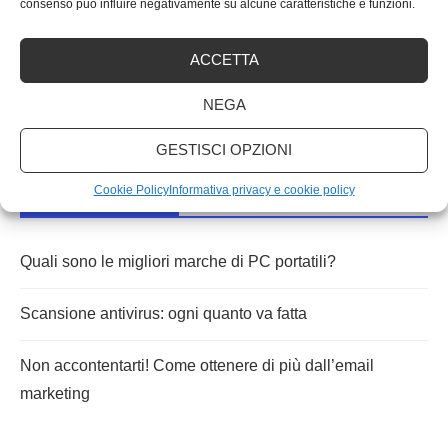
Mirare ad ottenere un buon posizionamento sui motori di
consenso può influire negativamente su alcune caratteristiche e funzioni.
ricerca è un obiettivo necessario …
ACCETTA
NEGA
GESTISCI OPZIONI
Cookie Policy
Informativa privacy e cookie policy
ARTICOLI RECENTI
Quali sono le migliori marche di PC portatili?
Scansione antivirus: ogni quanto va fatta
Non accontentarti! Come ottenere di più dall’email
marketing