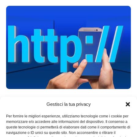
Seo
Gestisci la tua privacy
Posizionamento sui motori di ricerca per
Per fornire le migliori esperienze, utilizziamo tecnologie come i cookie per
aumentare il traffico al tuo sito web
memorizzare e/o accedere alle informazioni del dispositivo. Il consenso a
by
admin
23 Aprile 2017
queste tecnologie ci permetterà di elaborare dati come il comportamento di
navigazione o ID unici su questo sito. Non acconsentire o ritirare il