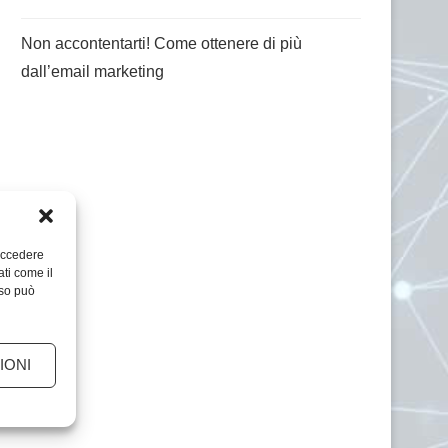
Non accontentarti! Come ottenere di più
dall’email marketing
 accedere
ati come il
nso può
IONI