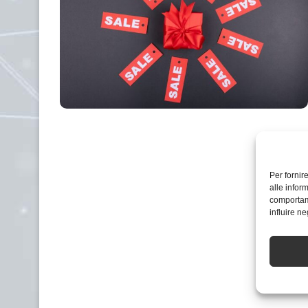
Per fornir
alle infor
comportame
influire n