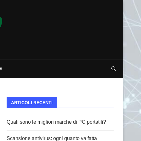
E
ARTICOLI RECENTI
Quali sono le migliori marche di PC portatili?
Scansione antivirus: ogni quanto va fatta