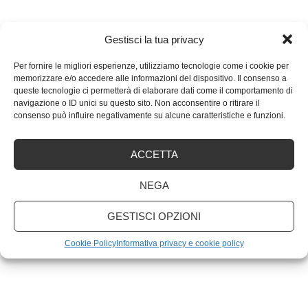
Gestisci la tua privacy
ARTICOLI RECENTI
Per fornire le migliori esperienze, utilizziamo tecnologie come i cookie per
memorizzare e/o accedere alle informazioni del dispositivo. Il consenso a
queste tecnologie ci permetterà di elaborare dati come il comportamento di
Quali sono le migliori marche di PC portatili?
navigazione o ID unici su questo sito. Non acconsentire o ritirare il
consenso può influire negativamente su alcune caratteristiche e funzioni.
Scansione antivirus: ogni quanto va fatta
ACCETTA
Non accontentarti! Come ottenere di più dall’email
NEGA
marketing
GESTISCI OPZIONI
Cookie Policy
Informativa privacy e cookie policy