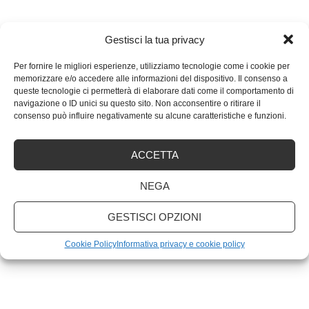
Gestisci la tua privacy
ARTICOLI RECENTI
Per fornire le migliori esperienze, utilizziamo tecnologie come i cookie per
memorizzare e/o accedere alle informazioni del dispositivo. Il consenso a
queste tecnologie ci permetterà di elaborare dati come il comportamento di
Quali sono le migliori marche di PC portatili?
navigazione o ID unici su questo sito. Non acconsentire o ritirare il
consenso può influire negativamente su alcune caratteristiche e funzioni.
Scansione antivirus: ogni quanto va fatta
ACCETTA
Non accontentarti! Come ottenere di più dall’email
NEGA
marketing
GESTISCI OPZIONI
Cookie Policy
Informativa privacy e cookie policy