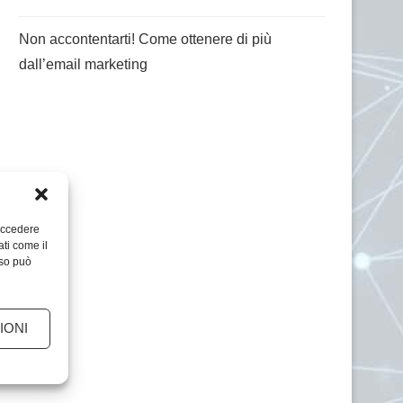
Non accontentarti! Come ottenere di più
dall’email marketing
 accedere
ati come il
nso può
IONI