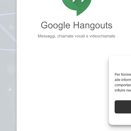
Per fornir
alle infor
comportame
influire n