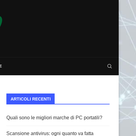
E
ARTICOLI RECENTI
Quali sono le migliori marche di PC portatili?
Scansione antivirus: ogni quanto va fatta