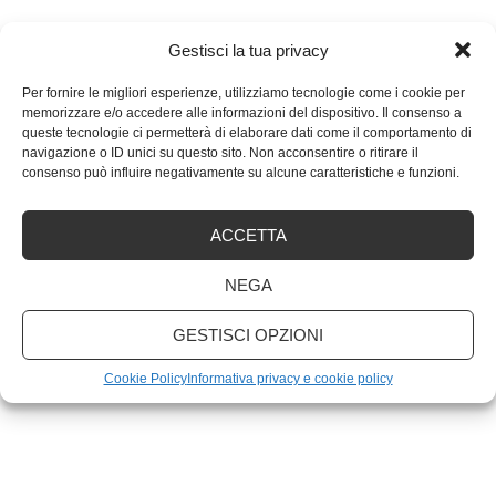
Gestisci la tua privacy
ARTICOLI RECENTI
Per fornire le migliori esperienze, utilizziamo tecnologie come i cookie per
memorizzare e/o accedere alle informazioni del dispositivo. Il consenso a
Quali sono le migliori marche di PC portatili?
queste tecnologie ci permetterà di elaborare dati come il comportamento di
navigazione o ID unici su questo sito. Non acconsentire o ritirare il
consenso può influire negativamente su alcune caratteristiche e funzioni.
Scansione antivirus: ogni quanto va fatta
ACCETTA
Non accontentarti! Come ottenere di più dall’email
marketing
NEGA
GESTISCI OPZIONI
Cookie Policy
Informativa privacy e cookie policy