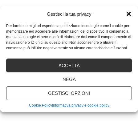
Gestisci la tua privacy
ARTICOLI RECENTI
Per fornire le migliori esperienze, utilizziamo tecnologie come i cookie per
memorizzare e/o accedere alle informazioni del dispositivo. Il consenso a
Quali sono le migliori marche di PC portatili?
queste tecnologie ci permetterà di elaborare dati come il comportamento di
navigazione o ID unici su questo sito. Non acconsentire o ritirare il
consenso può influire negativamente su alcune caratteristiche e funzioni.
Scansione antivirus: ogni quanto va fatta
ACCETTA
Non accontentarti! Come ottenere di più dall’email
marketing
NEGA
GESTISCI OPZIONI
Cookie Policy
Informativa privacy e cookie policy