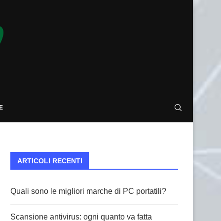
E
ARTICOLI RECENTI
Quali sono le migliori marche di PC portatili?
Scansione antivirus: ogni quanto va fatta