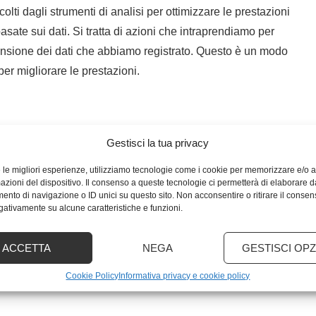
colti dagli strumenti di analisi per ottimizzare le prestazioni
asate sui dati. Si tratta di azioni che intraprendiamo per
rensione dei dati che abbiamo registrato. Questo è un modo
per migliorare le prestazioni.
si dei dati web è un’importante fonte di informazioni per
Gestisci la tua privacy
 principali parti interessate sulle prestazioni delle campagne
e le migliori esperienze, utilizziamo tecnologie come i cookie per memorizzare e/o
digitale. In definitiva, i professionisti del marketing ricreano,
mazioni del dispositivo. Il consenso a queste tecnologie ci permetterà di elaborare d
tati commerciali per le loro organizzazioni o clienti.
nto di navigazione o ID unici su questo sito. Non acconsentire o ritirare il conse
egativamente su alcune caratteristiche e funzioni.
ACCETTA
NEGA
GESTISCI OPZ
Cookie Policy
Informativa privacy e cookie policy