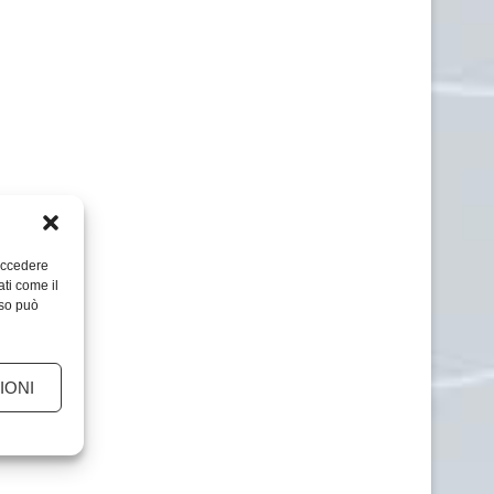
 accedere
ati come il
nso può
IONI